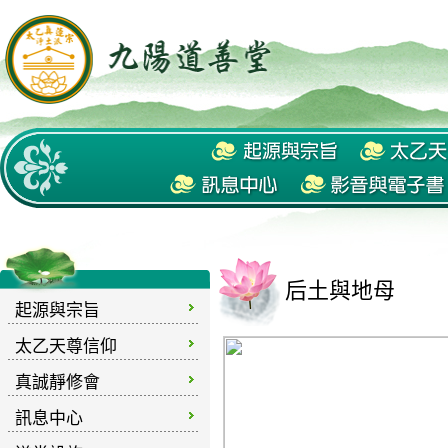
后土與地母
起源與宗旨
太乙天尊信仰
真誠靜修會
訊息中心